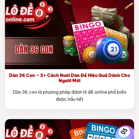
Dàn 36 Con – 3+ Cách Nuôi Dàn Đề Hiệu Quả Dành Cho
Người Mới
Dàn 36 con là phương pháp đánh lô đề online phổ biến
được hầu hết