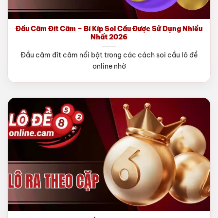
Đầu Câm Đít Câm – Bí Kíp Soi Cầu Được Sử Dụng Nhiều
Nhất 2026
Đầu câm đít câm nổi bật trong các cách soi cầu lô đề
online nhờ