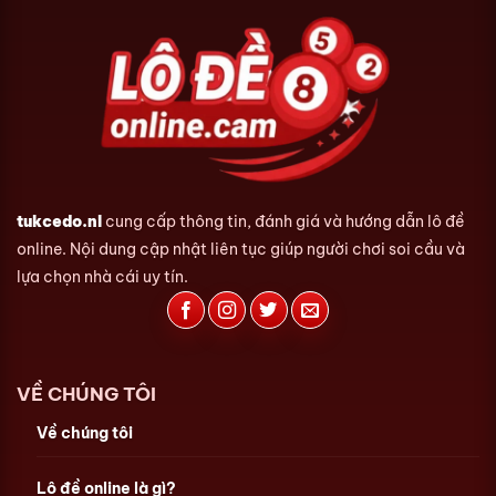
tukcedo.nl
cung cấp thông tin, đánh giá và hướng dẫn lô đề
online. Nội dung cập nhật liên tục giúp người chơi soi cầu và
lựa chọn nhà cái uy tín.
VỀ CHÚNG TÔI
Về chúng tôi
Lô đề online là gì?