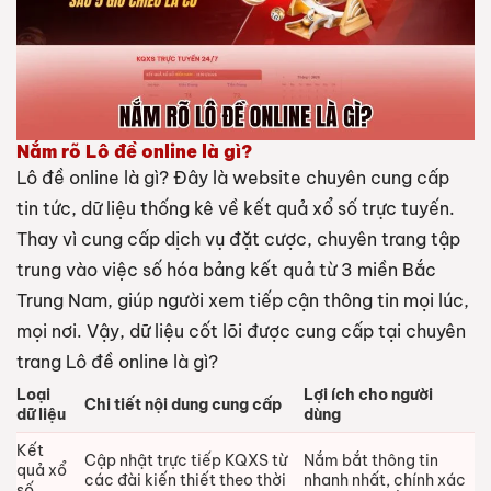
Nắm rõ Lô đề online là gì?
Lô đề online là gì
? Đây là website chuyên cung cấp
tin tức, dữ liệu thống kê về kết quả xổ số trực tuyến.
Thay vì cung cấp dịch vụ đặt cược, chuyên trang tập
trung vào việc số hóa bảng kết quả từ 3 miền Bắc
Trung Nam, giúp người xem tiếp cận thông tin mọi lúc,
mọi nơi. Vậy, dữ liệu cốt lõi được cung cấp tại chuyên
trang Lô đề online là gì?
Loại
Lợi ích cho người
Chi tiết nội dung cung cấp
dữ liệu
dùng
Kết
Cập nhật trực tiếp KQXS từ
Nắm bắt thông tin
quả xổ
các đài kiến thiết theo thời
nhanh nhất, chính xác
số