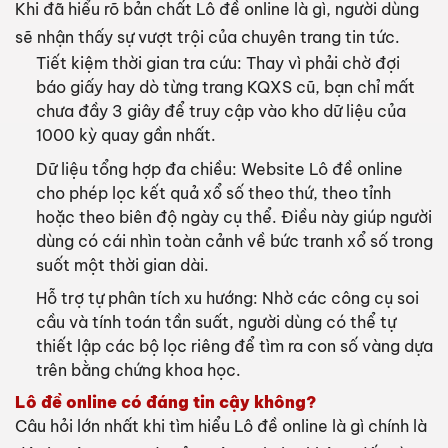
Khi đã hiểu rõ bản chất Lô đề online là gì, người dùng
sẽ nhận thấy sự vượt trội của chuyên trang tin tức.
Tiết kiệm thời gian tra cứu: Thay vì phải chờ đợi
báo giấy hay dò từng trang KQXS cũ, bạn chỉ mất
chưa đầy 3 giây để truy cập vào kho dữ liệu của
1000 kỳ quay gần nhất.
Dữ liệu tổng hợp đa chiều: Website Lô đề online
cho phép lọc kết quả xổ số theo thứ, theo tỉnh
hoặc theo biên độ ngày cụ thể. Điều này giúp người
dùng có cái nhìn toàn cảnh về bức tranh xổ số trong
suốt một thời gian dài.
Hỗ trợ tự phân tích xu hướng: Nhờ các công cụ soi
cầu và tính toán tần suất, người dùng có thể tự
thiết lập các bộ lọc riêng để tìm ra con số vàng dựa
trên bằng chứng khoa học.
Lô đề online có đáng tin cậy không?
Câu hỏi lớn nhất khi tìm hiểu Lô đề online là gì chính là