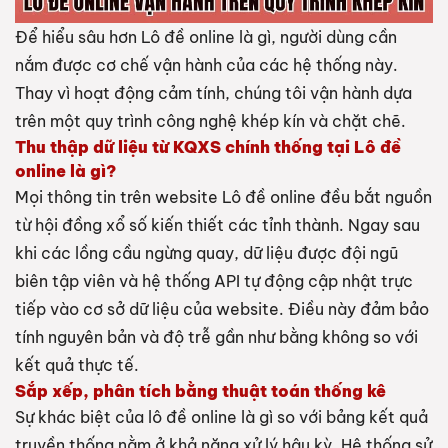
Để hiểu sâu hơn Lô đề online là gì, người dùng cần
nắm được cơ chế vận hành của các hệ thống này.
Thay vì hoạt động cảm tính, chúng tôi vận hành dựa
trên một quy trình công nghệ khép kín và chặt chẽ.
Thu thập dữ liệu từ KQXS chính thống tại Lô đề
online là gì?
Mọi thông tin trên website Lô đề online đều bắt nguồn
từ hội đồng xổ số kiến thiết các tỉnh thành. Ngay sau
khi các lồng cầu ngừng quay, dữ liệu được đội ngũ
biên tập viên và hệ thống API tự động cập nhật trực
tiếp vào cơ sở dữ liệu của website. Điều này đảm bảo
tính nguyên bản và độ trễ gần như bằng không so với
kết quả thực tế.
Sắp xếp, phân tích bằng thuật toán thống kê
Sự khác biệt của lô đề online là gì so với bảng kết quả
truyền thống nằm ở khả năng xử lý hậu kỳ. Hệ thống sử