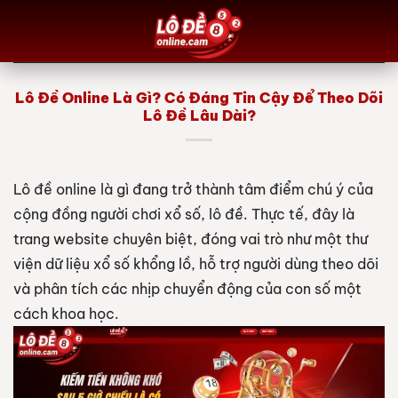
Bỏ
qua
nội
dung
Lô Đề Online Là Gì? Có Đáng Tin Cậy Để Theo Dõi
Lô Đề Lâu Dài?
Lô đề online
là gì đang trở thành tâm điểm chú ý của
cộng đồng người chơi xổ số, lô đề. Thực tế, đây là
trang website chuyên biệt, đóng vai trò như một thư
viện dữ liệu xổ số khổng lồ, hỗ trợ người dùng theo dõi
và phân tích các nhịp chuyển động của con số một
cách khoa học.