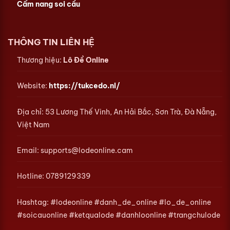
Cẩm nang soi cầu
THÔNG TIN LIÊN HỆ
Thương hiệu:
Lô Đề Online
Website:
https://tukcedo.nl/
Địa chỉ: 53 Lương Thế Vinh, An Hải Bắc, Sơn Trà, Đà Nẵng,
Việt Nam
Email:
supports@lodeonline.cam
Hotline: 0789129339
Hashtag: #lodeonline #danh_de_online #lo_de_online
#soicauonline #ketqualode #danhloonline #trangchulode