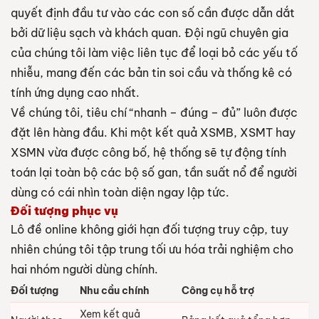
quyết định đầu tư vào các con số cần được dẫn dắt
bởi dữ liệu sạch và khách quan. Đội ngũ chuyên gia
của chúng tôi làm việc liên tục để loại bỏ các yếu tố
nhiễu, mang đến các bản tin soi cầu và thống kê có
tính ứng dụng cao nhất.
Về chúng tôi, tiêu chí “nhanh – đúng – đủ” luôn được
đặt lên hàng đầu. Khi một kết quả XSMB, XSMT hay
XSMN vừa được công bố, hệ thống sẽ tự động tính
toán lại toàn bộ các bộ số gan, tần suất nổ để người
dùng có cái nhìn toàn diện ngay lập tức.
Đối tượng phục vụ
Lô đề online không giới hạn đối tượng truy cập, tuy
nhiên chúng tôi tập trung tối ưu hóa trải nghiệm cho
hai nhóm người dùng chính.
Đối tượng
Nhu cầu chính
Công cụ hỗ trợ
Xem kết quả