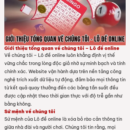
Giới thiệu tổng quan về chúng tôi – Lô đề online
Về chúng tôi
– Lô đề online luôn khẳng định vị thế
vững chắc trong lòng độc giả nhờ sự minh bạch và tính
chính xác. Website vận hành dựa trên nền tảng công
nghệ trích xuất dữ liệu tự động, đảm bảo mọi thông tin
từ kết quả quay thưởng đến các bảng tần suất đều
được cập nhật theo thời gian thực với độ trễ gần như
bằng không.
Sứ mệnh về chúng tôi
Sứ mệnh của Lô đề online là xóa bỏ rào cản thông tin
giữa nhà đài và người chơi. Chúng tôi tin rằng, mọi