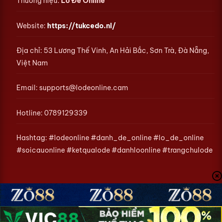
Thương hiệu:
Lô Đề Online
Website:
https://tukcedo.nl/
Địa chỉ: 53 Lương Thế Vinh, An Hải Bắc, Sơn Trà, Đà Nẵng,
Việt Nam
Email:
supports@lodeonline.cam
Hotline: 0789129339
Hashtag: #lodeonline #danh_de_online #lo_de_online
#soicauonline #ketqualode #danhloonline #trangchulode
Copyright 2026 ©
tukcedo.nl