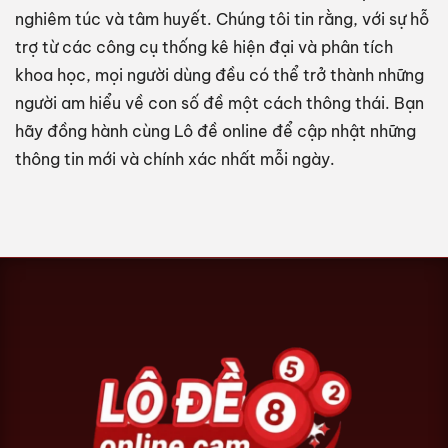
nghiêm túc và tâm huyết. Chúng tôi tin rằng, với sự hỗ
trợ từ các công cụ thống kê hiện đại và phân tích
khoa học, mọi người dùng đều có thể trở thành những
người am hiểu về con số đề một cách thông thái. Bạn
hãy đồng hành cùng Lô đề online để cập nhật những
thông tin mới và chính xác nhất mỗi ngày.