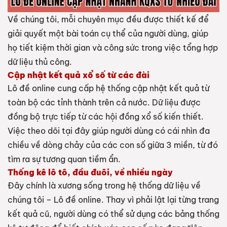
Về chúng tôi, mỗi chuyên mục đều được thiết kế để
giải quyết một bài toán cụ thể của người dùng, giúp
họ tiết kiệm thời gian và công sức trong việc tổng hợp
dữ liệu thủ công.
Cập nhật kết quả xổ số từ các đài
Lô đề online cung cấp hệ thống cập nhật kết quả từ
toàn bộ các tỉnh thành trên cả nước. Dữ liệu được
đồng bộ trực tiếp từ các hội đồng xổ số kiến thiết.
Việc theo dõi tại đây giúp người dùng có cái nhìn đa
chiều về dòng chảy của các con số giữa 3 miền, từ đó
tìm ra sự tương quan tiềm ẩn.
Thống kê lô tô, đầu đuôi, về nhiều ngày
Đây chính là xương sống trong hệ thống dữ liệu về
chúng tôi – Lô đề online. Thay vì phải lật lại từng trang
kết quả cũ, người dùng có thể sử dụng các bảng thống