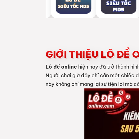
GIỚI THIỆU LÔ ĐỀ 
Lô đề online
hiện nay đã trở thành hì
Người chơi giờ đây chỉ cần một chiếc đ
này không chỉ mang lại sự tiện lợi mà c