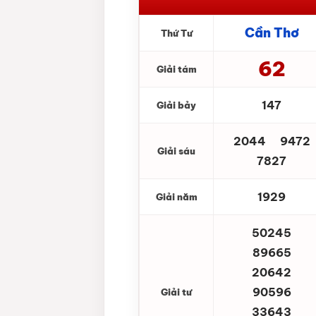
Cần Thơ
Thứ Tư
62
Giải tám
147
Giải bảy
2044
9472
Giải sáu
7827
1929
Giải năm
50245
89665
20642
90596
Giải tư
33643