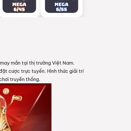
 may mắn tại thị trường Việt Nam.
ặt cược trực tuyến. Hình thức giải trí
 chơi truyền thống.