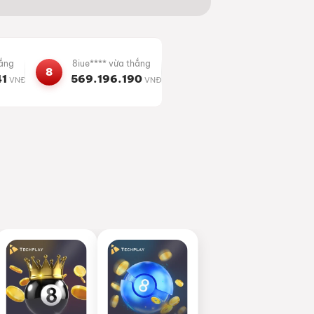
ắng
8iue****
vừa thắng
9mpu****
vừa thắng
8
9
41
569.196.190
543.106.133
VNĐ
VNĐ
VNĐ