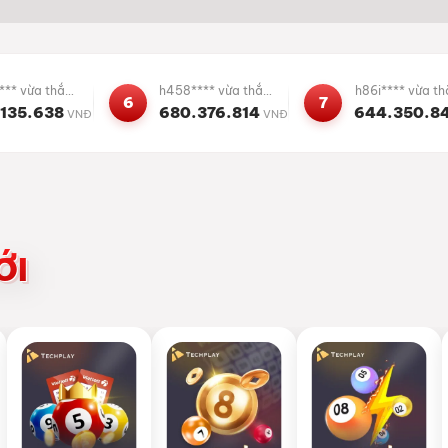
***
vừa thắng
h458****
vừa thắng
h86i****
vừa th
6
7
.135.638
680.376.814
644.350.8
VNĐ
VNĐ
ỚI