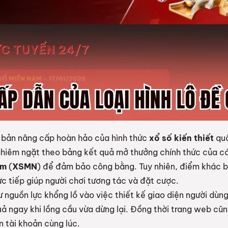
n bản nâng cấp hoàn hảo của hình thức
xổ số kiến thiết
quố
ghiêm ngặt theo bảng kết quả mở thưởng chính thức của c
am
(
XSMN
) để đảm bảo công bằng. Tuy nhiên, điểm khác b
c tiếp giúp người chơi tương tác và đặt cược.
 tư nguồn lực khổng lồ vào việc thiết kế giao diện người d
uả ngay khi lồng cầu vừa dừng lại. Đồng thời trang web cũn
n tài khoản cùng lúc.