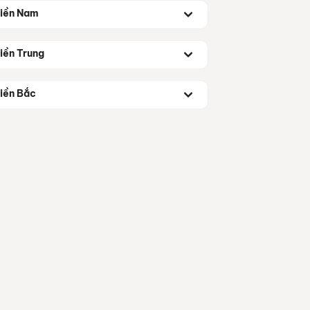
iền Nam
iền Trung
iền Bắc