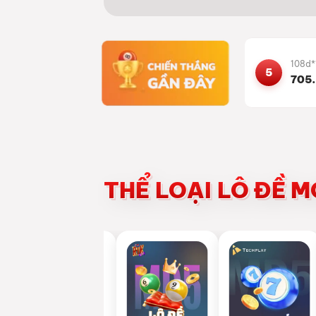
ydxh****
vừa thắng
v0ta****
vừa thắng
108d*
4
5
820.436.462
745.468.605
705
VNĐ
VNĐ
THỂ LOẠI LÔ ĐỀ M