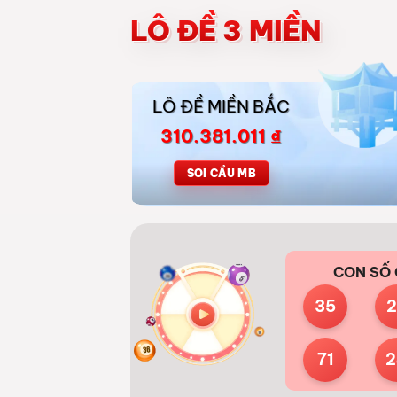
LÔ ĐỀ 3 MIỀN
LÔ ĐỀ MIỀN BẮC
387.414.680 ₫
SOI CẦU MB
CON SỐ 
35
2
71
2