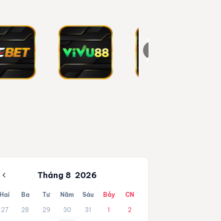
Tháng 8
2026
Hai
Ba
Tư
Năm
Sáu
Bảy
CN
27
28
29
30
31
1
2