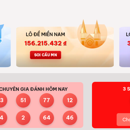
LÔ ĐỀ MIỀN NAM
L
389.555.849 ₫
SOI CẦU MN
3 
CHUYÊN GIA ĐÁNH HÔM NAY
3
51
77
12
4
2
64
46
Ch