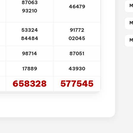
87063
M
46479
93210
M
53324
91772
84484
02045
M
98714
87051
17889
43930
658328
577545