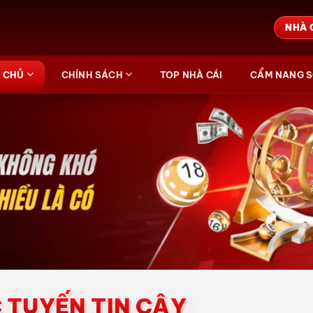
NHÀ C
 CHỦ
CHÍNH SÁCH
TOP NHÀ CÁI
CẨM NANG S
 TUYẾN TIN CẬY