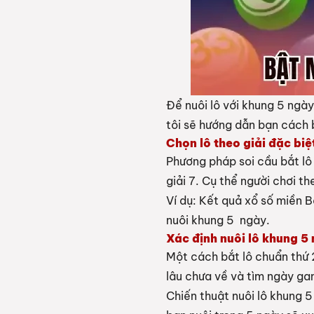
Để nuôi lô với khung 5 ngà
tôi sẽ hướng dẫn bạn cách 
Chọn lô theo giải đặc biệt
Phương pháp soi cầu bắt lô 
giải 7. Cụ thể người chơi th
Ví dụ: Kết quả xổ số miền B
nuôi khung 5 ngày.
Xác định nuôi lô khung 5
Một cách bắt lô chuẩn thứ 
lâu chưa về và tìm ngày gan
Chiến thuật nuôi lô khung 