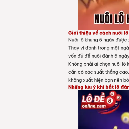
Giới thiệu về cách nuôi l
Nuôi lô khung 5 ngày
được x
Thay vì đánh trong một ngày
vốn đủ để nuôi đánh 5 ngày 
Không phải ai chọn nuôi lô
cần có xác suất thắng cao.
không xuất hiện bạn nên bỏ 
Những lưu ý khi bắt lô đá