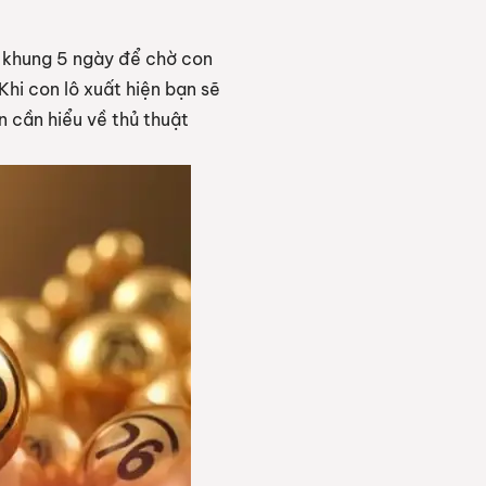
i khung 5 ngày để chờ con
Khi con lô xuất hiện bạn sẽ
 cần hiểu về thủ thuật