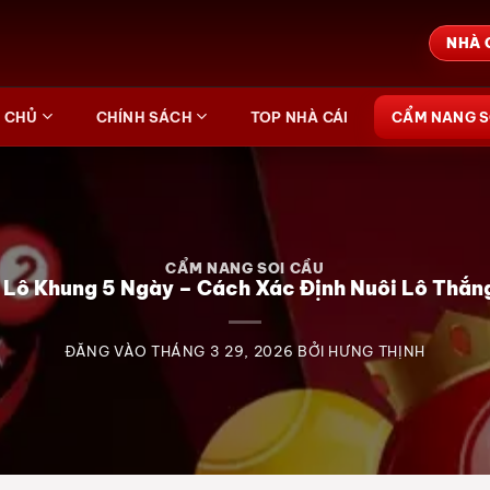
NHÀ C
 CHỦ
CHÍNH SÁCH
TOP NHÀ CÁI
CẨM NANG S
CẨM NANG SOI CẦU
 Lô Khung 5 Ngày – Cách Xác Định Nuôi Lô Thắn
ĐĂNG VÀO
THÁNG 3 29, 2026
BỞI
HƯNG THỊNH