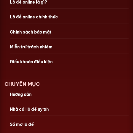
Lô đề online là gì?
Lô đề online chính thức
Chính sách bảo mật
Miễn trừ trách nhiệm
Điều khoản điều kiện
CHUYÊN MỤC
Hướng dẫn
Nhà cái lô đề uy tín
Sổ mơ lô đề