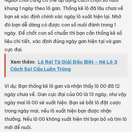
Người chơi cũng có thể áp dụng cách chọn số nuôi
khung 1 ngày theo lô gan. Thống kê lô đã lâu chưa về
bạn sẽ xác định chính xác ngày lô xuất hiện lại. Nhờ
đó bạn dễ dàng có được con số nuôi đánh trong 1
ngày. Để chốt con số chuẩn thì bạn cần thống kê số
liệu chi tiết, xác định đúng ngày gan hiện tại và gan
cực đại.
Xem thêm:
Lô Rơi Từ Giải Đặc Biệt - Hé Lộ 3
Cách Soi Cầu Luôn Trúng
Ví dụ: Bạn thống kê lô gan và nhận thấy lô 00 đã 12
ngày chưa về. Gan cực đại của 00 là 13 ngày, như vậy
ngày mai lô 00 sẽ xuất hiện. Bạn sẽ bắt lô đặt cược
trong ngày mai, nếu lô xuất hiện bạn được nhận
thưởng. Nếu lô 00 không xuất hiện thì bạn bỏ và tìm lô
mới để nuôi.