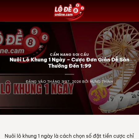
Bỏ
qua
nội
dung
CẨM NANG SOI CẦU
Nuôi Lô Khung 1 Ngày – Cược Đơn Giản Dễ Săn
Thưởng Đến 1:99
ĐĂNG VÀO
THÁNG 3 27, 2026
BỞI
HƯNG THỊNH
Nuôi lô khung 1 ngày là cách chọn số đặt tiền cược chỉ