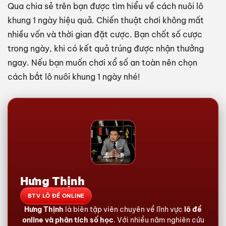
Qua chia sẻ trên bạn được tìm hiểu về cách nuôi lô
khung 1 ngày hiệu quả. Chiến thuật chơi không mất
nhiều vốn và thời gian đặt cược. Bạn chốt số cược
trong ngày, khi có kết quả trúng được nhận thưởng
ngay. Nếu bạn muốn chơi xổ số an toàn nên chọn
cách bắt lô nuôi khung 1 ngày nhé!
Hưng Thịnh
Hưng Thịnh
là biên tập viên chuyên về lĩnh vực
lô đề
online và phân tích số học
. Với nhiều năm nghiên cứu