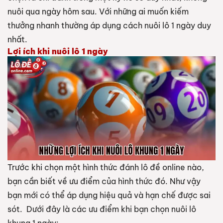
nuôi qua ngày hôm sau. Với những ai muốn kiếm
thưởng nhanh thường áp dụng cách nuôi lô 1 ngày duy
nhất.
Lợi ích khi nuôi lô 1 ngày
Trước khi chọn một hình thức đánh lô đề online nào,
bạn cần biết về ưu điểm của hình thức đó. Như vậy
bạn mới có thể áp dụng hiệu quả và hạn chế được sai
sót. Dưới đây là các ưu điểm khi bạn chọn nuôi lô