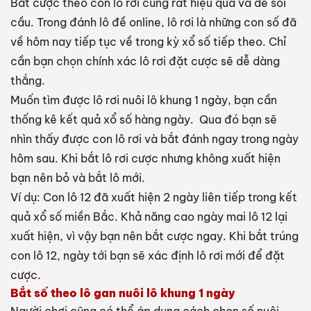
Bắt cược theo con lô rơi cũng rất hiệu quả và dễ soi
cầu. Trong đánh lô đề online, lô rơi là những con số đã
về hôm nay tiếp tục về trong kỳ xổ số tiếp theo. Chỉ
cần bạn chọn chính xác lô rơi đặt cược sẽ dễ dàng
thắng.
Muốn tìm được lô rơi nuôi lô khung 1 ngày, bạn cần
thống kê kết quả xổ số hàng ngày. Qua đó bạn sẽ
nhìn thấy được con lô rơi và bắt đánh ngay trong ngày
hôm sau. Khi bắt lô rơi cược nhưng không xuất hiện
bạn nên bỏ và bắt lô mới.
Ví dụ: Con lô 12 đã xuất hiện 2 ngày liên tiếp trong kết
quả xổ số miền Bắc. Khả năng cao ngày mai lô 12 lại
xuất hiện, vì vậy bạn nên bắt cược ngay. Khi bắt trúng
con lô 12, ngày tới bạn sẽ xác định lô rơi mới để đặt
cược.
Bắt số theo lô gan nuôi lô khung 1 ngày