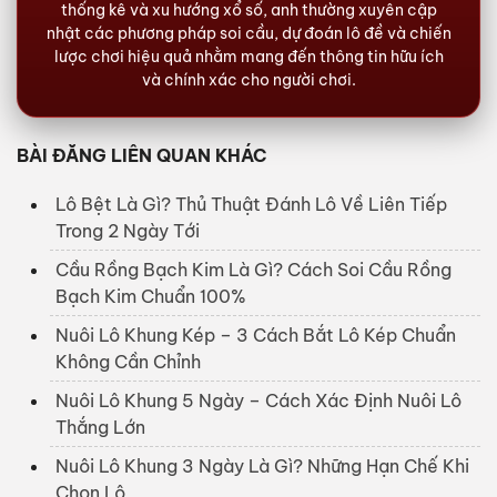
thống kê và xu hướng xổ số, anh thường xuyên cập
nhật các phương pháp soi cầu, dự đoán lô đề và chiến
lược chơi hiệu quả nhằm mang đến thông tin hữu ích
và chính xác cho người chơi.
BÀI ĐĂNG LIÊN QUAN KHÁC
Lô Bệt Là Gì? Thủ Thuật Đánh Lô Về Liên Tiếp
Trong 2 Ngày Tới
Cầu Rồng Bạch Kim Là Gì? Cách Soi Cầu Rồng
Bạch Kim Chuẩn 100%
Nuôi Lô Khung Kép – 3 Cách Bắt Lô Kép Chuẩn
Không Cần Chỉnh
Nuôi Lô Khung 5 Ngày – Cách Xác Định Nuôi Lô
Thắng Lớn
Nuôi Lô Khung 3 Ngày Là Gì? Những Hạn Chế Khi
Chọn Lô