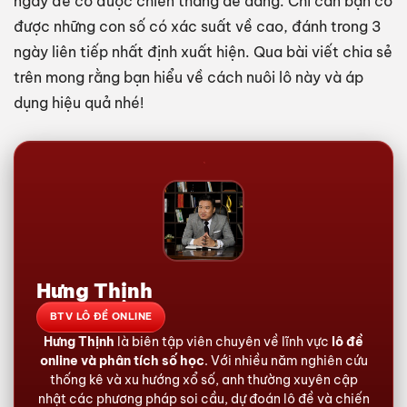
ngày để có được chiến thắng dễ dàng. Chỉ cần bạn có
được những con số có xác suất về cao, đánh trong 3
ngày liên tiếp nhất định xuất hiện. Qua bài viết chia sẻ
trên mong rằng bạn hiểu về cách nuôi lô này và áp
dụng hiệu quả nhé!
Hưng Thịnh
Hưng Thịnh
là biên tập viên chuyên về lĩnh vực
lô đề
online và phân tích số học
. Với nhiều năm nghiên cứu
thống kê và xu hướng xổ số, anh thường xuyên cập
nhật các phương pháp soi cầu, dự đoán lô đề và chiến