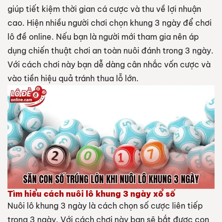
giúp tiết kiệm thời gian cá cược và thu về lợi nhuận
cao. Hiện nhiều người chơi chọn khung 3 ngày để chơi
l
ô đề online
. Nếu bạn là người mới tham gia nên áp
dụng chiến thuật chơi an toàn nuôi đánh trong 3 ngày.
Với cách chơi này bạn dễ dàng cân nhắc vốn cược và
vào tiền hiệu quả tránh thua lỗ lớn.
Tìm hiểu cách nuôi lô khung 3 ngày xổ số
Nuôi lô khung 3 ngày
là cách chọn số cược liên tiếp
trong 3 ngày. Với cách chơi này bạn sẽ bắt được con