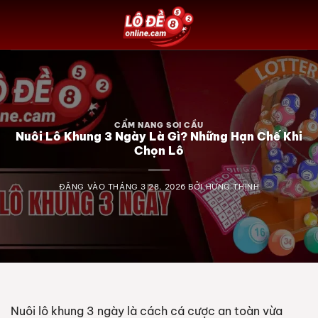
Bỏ
qua
nội
dung
CẨM NANG SOI CẦU
Nuôi Lô Khung 3 Ngày Là Gì? Những Hạn Chế Khi
Chọn Lô
ĐĂNG VÀO
THÁNG 3 28, 2026
BỞI
HƯNG THỊNH
Nuôi lô khung 3 ngày là cách cá cược an toàn vừa