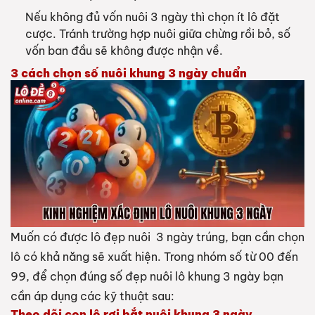
Nếu không đủ vốn nuôi 3 ngày thì chọn ít lô đặt
cược. Tránh trường hợp nuôi giữa chừng rồi bỏ, số
vốn ban đầu sẽ không được nhận về.
3 cách chọn số nuôi khung 3 ngày chuẩn
Muốn có được lô đẹp nuôi 3 ngày trúng, bạn cần chọn
lô có khả năng sẽ xuất hiện. Trong nhóm số từ 00 đến
99, để chọn đúng số đẹp nuôi lô khung 3 ngày bạn
cần áp dụng các kỹ thuật sau:
Theo dõi con lô rơi bắt nuôi khung 3 ngày