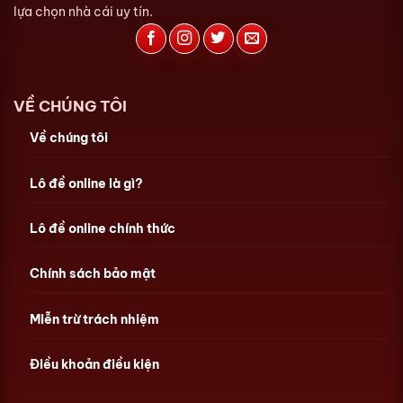
lựa chọn nhà cái uy tín.
VỀ CHÚNG TÔI
Về chúng tôi
Lô đề online là gì?
Lô đề online chính thức
Chính sách bảo mật
Miễn trừ trách nhiệm
Điều khoản điều kiện