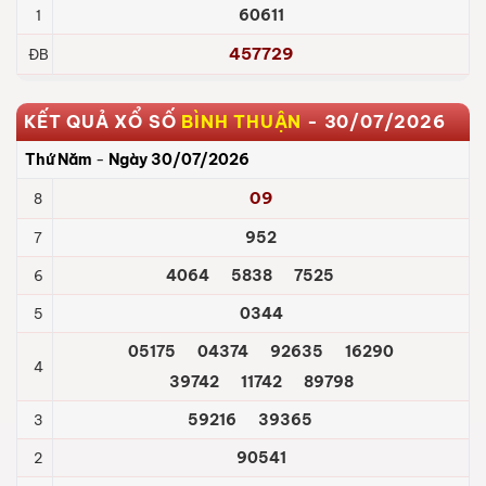
60611
1
457729
ĐB
KẾT QUẢ XỔ SỐ
BÌNH THUẬN
-
30/07/2026
Thứ Năm
-
Ngày
30/07/2026
09
8
952
7
4064
5838
7525
6
0344
5
05175
04374
92635
16290
4
39742
11742
89798
59216
39365
3
90541
2