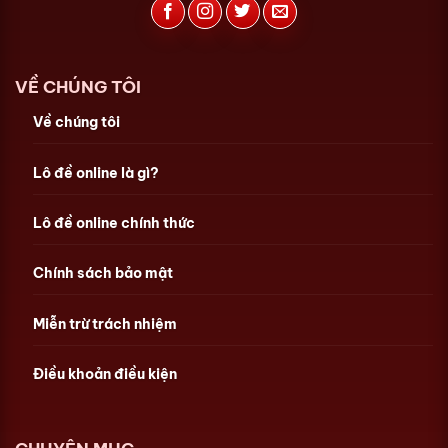
VỀ CHÚNG TÔI
Về chúng tôi
Lô đề online là gì?
Lô đề online chính thức
Chính sách bảo mật
Miễn trừ trách nhiệm
Điều khoản điều kiện