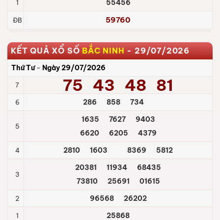
55456
1
59760
ĐB
KẾT QUẢ XỔ SỐ
BẮC NINH
-
29/07/2026
Thứ Tư
-
Ngày
29/07/2026
75
43
48
81
7
286
858
734
6
1635
7627
9403
5
6620
6205
4379
2810
1603
8369
5812
4
20381
11934
68435
3
73810
25691
01615
96568
26202
2
25868
1