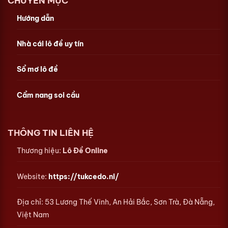
CHUYÊN MỤC
Hướng dẫn
Nhà cái lô đề uy tín
Sổ mơ lô đề
Cẩm nang soi cầu
THÔNG TIN LIÊN HỆ
Thương hiệu:
Lô Đề Online
Website:
https://tukcedo.nl/
Địa chỉ: 53 Lương Thế Vinh, An Hải Bắc, Sơn Trà, Đà Nẵng,
Việt Nam