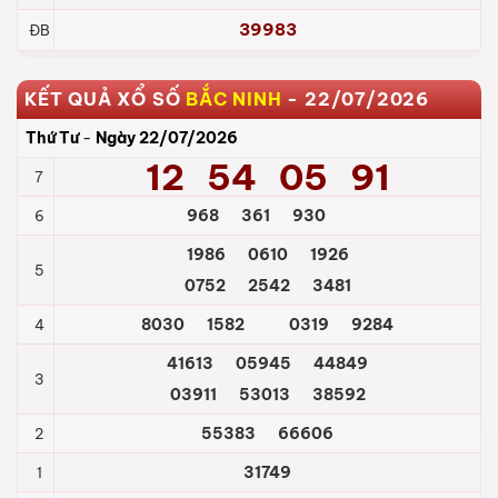
39983
ĐB
KẾT QUẢ XỔ SỐ
BẮC NINH
-
22/07/2026
Thứ Tư
-
Ngày
22/07/2026
12
54
05
91
7
968
361
930
6
1986
0610
1926
5
0752
2542
3481
8030
1582
0319
9284
4
41613
05945
44849
3
03911
53013
38592
55383
66606
2
31749
1