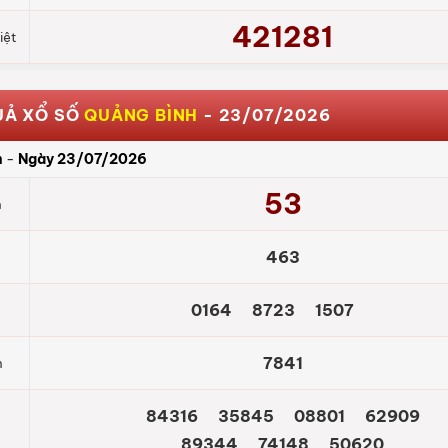
421281
iệt
UẢ XỔ SỐ
QUẢNG BÌNH
-
23/07/2026
m
-
Ngày
23/07/2026
53
m
463
y
0164
8723
1507
u
7841
m
84316
35845
08801
62909
89344
74148
50620