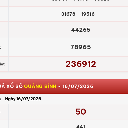
31678
19516
44265
78965
t
236912
iệt
UẢ XỔ SỐ
QUẢNG BÌNH
-
16/07/2026
m
-
Ngày
16/07/2026
50
m
441
y