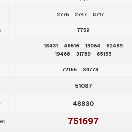
2776
2747
8717
u
7759
m
18431
46516
13064
62489
19468
31789
65155
72165
34773
51087
48830
t
751697
iệt