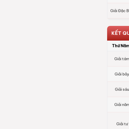
Giải Đặc B
KẾT Q
Thứ Nă
Giải tá
Giải bả
Giải sá
Giải nă
Giải tư