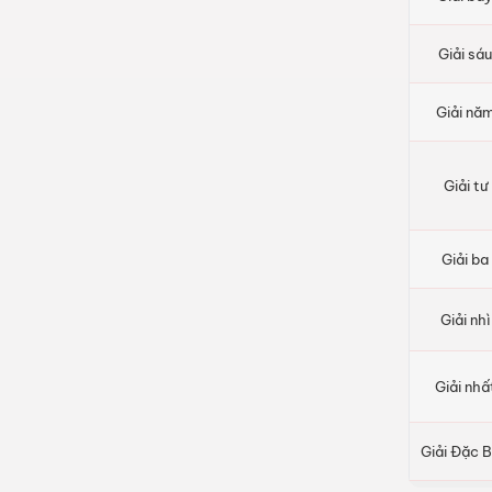
Giải sá
Giải nă
Giải tư
Giải ba
Giải nhì
Giải nhấ
Giải Đặc B