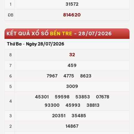
31572
1
814620
ĐB
KẾT QUẢ XỔ SỐ
BẾN TRE
-
28/07/2026
Thứ Ba
-
Ngày
28/07/2026
32
8
459
7
7967
4775
8623
6
3009
5
45301
59598
53853
07678
4
93300
45993
38813
20351
35485
3
14867
2