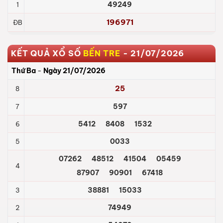
49249
1
196971
ĐB
KẾT QUẢ XỔ SỐ
BẾN TRE
-
21/07/2026
Thứ Ba
-
Ngày
21/07/2026
25
8
597
7
5412
8408
1532
6
0033
5
07262
48512
41504
05459
4
87907
90901
67418
38881
15033
3
74949
2