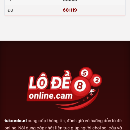
681119
ĐB
tukcedo.nl
cung cấp thông tin, đánh giá và hướng dẫn lô đề
online. Nội dung cập nhật liên tục giúp người chơi soi cầu và