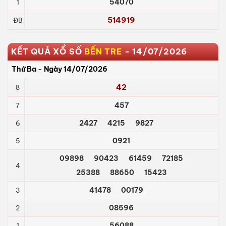
54070
1
514919
ĐB
KẾT QUẢ XỔ SỐ
BẾN TRE
-
14/07/2026
Thứ Ba
-
Ngày
14/07/2026
42
8
457
7
2427
4215
9827
6
0921
5
09898
90423
61459
72185
4
25388
88650
15423
41478
00179
3
08596
2
56088
1