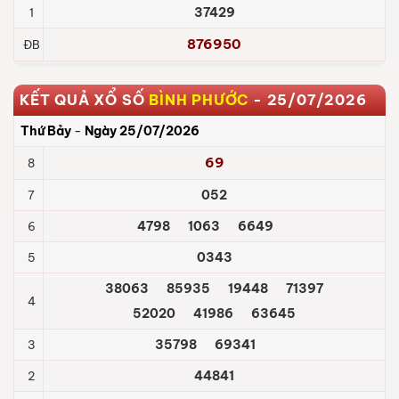
37429
1
876950
ĐB
KẾT QUẢ XỔ SỐ
BÌNH PHƯỚC
-
25/07/2026
Thứ Bảy
-
Ngày
25/07/2026
69
8
052
7
4798
1063
6649
6
0343
5
38063
85935
19448
71397
4
52020
41986
63645
35798
69341
3
44841
2