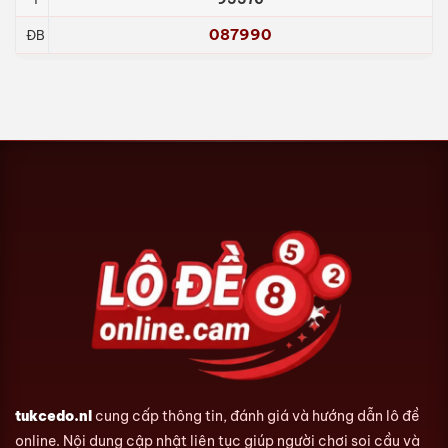
087990
ĐB
tukcedo.nl
cung cấp thông tin, đánh giá và hướng dẫn lô đề
online. Nội dung cập nhật liên tục giúp người chơi soi cầu và