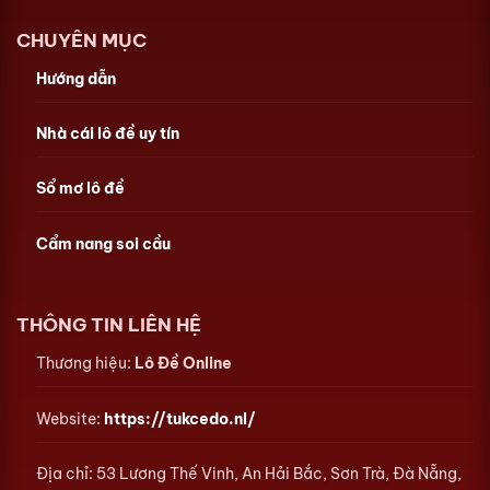
CHUYÊN MỤC
Hướng dẫn
Nhà cái lô đề uy tín
Sổ mơ lô đề
Cẩm nang soi cầu
THÔNG TIN LIÊN HỆ
Thương hiệu:
Lô Đề Online
Website:
https://tukcedo.nl/
Địa chỉ: 53 Lương Thế Vinh, An Hải Bắc, Sơn Trà, Đà Nẵng,