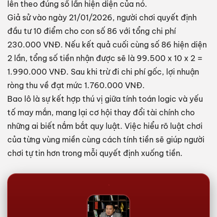
lên theo đúng số lần hiện diện của nó.
Giả sử vào ngày 21/01/2026, người chơi quyết định
đầu tư 10 điểm cho con số 86 với tổng chi phí
230.000 VNĐ. Nếu kết quả cuối cùng số 86 hiện diện
2 lần, tổng số tiền nhận được sẽ là 99.500 x 10 x 2 =
1.990.000 VNĐ. Sau khi trừ đi chi phí gốc, lợi nhuận
ròng thu về đạt mức 1.760.000 VNĐ.
Bao lô là sự kết hợp thú vị giữa tính toán logic và yếu
tố may mắn, mang lại cơ hội thay đổi tài chính cho
những ai biết nắm bắt quy luật. Việc hiểu rõ luật chơi
của từng vùng miền cùng cách tính tiền sẽ giúp người
chơi tự tin hơn trong mỗi quyết định xuống tiền.