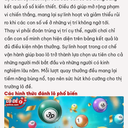
kết quả xổ số kiến thiết. Điều đó giúp mở rộng phạm
vi chiến thắng, mang lại sự linh hoạt và giảm thiểu rủi
ro khi các con số về ở những vị trí không ngờ tới.
Thay vì phải đoán trúng vị trí cụ thể, người chơi chỉ
cần con số mình chọn hiện diện trên bảng kết quả là
đủ điều kiện nhận thưởng. Sự linh hoạt trong cơ chế
vận hành giúp bao lô trở thành lựa chọn ưu tiên cho cả
những người mới bắt đầu và những người có kinh
nghiệm lâu năm. Mỗi lượt quay thưởng đều mang lại
tiềm năng bùng nổ, tạo nên sức hút khó cưỡng cho thị
trường lô đề.
Các hình thức đánh lô phổ biến