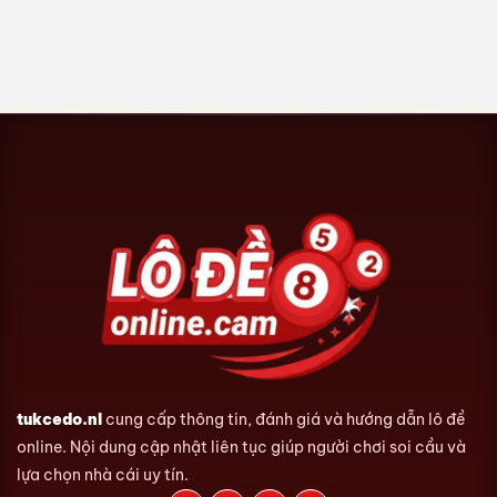
tukcedo.nl
cung cấp thông tin, đánh giá và hướng dẫn lô đề
online. Nội dung cập nhật liên tục giúp người chơi soi cầu và
lựa chọn nhà cái uy tín.