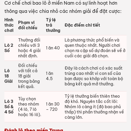
Cơ chế chơi bao lô ở miền Nam có sự linh hoạt hơn
thông qua việc chia nhỏ các nhóm giải để đặt cược:
Hình
Tỷ lệ
Phạm vi
thức
trả
Đặc điểm chi tiết
đối chiếu
chơi
thưởng
Thường đối
Là phương thức phổ biến và
Lô 2
chiếu với 3
quen thuộc nhất. Người chơi
1 ăn 40
Số
hoặc 4 giải
chọn ra cặp số dự đoán sẽ về ở
nhất định.
cuối các giải đã chọn.
Đối chiếu
Đây là cách chơi có xác suất
Lô
với tất cả
1 ăn
trúng cao nhất vì con số của
18
18 giải
4.5
bạn được so khớp với toàn bộ
Giải
trong bảng
bảng kết quả mở thưởng.
kết quả.
Tỷ lệ thưởng biến thiên theo
Tùy chọn
Lô 3
độ khó. Nguyên tắc cốt lõi:
theo nhóm
1 ăn 30
Số &
Nhóm lô càng ít (độ bao phủ
(4 lô, 7 lô
– 720
4 Số
thấp) thì phần thưởng nhận về
hoặc 16 lô).
càng lớn.
Đánh lô theo miền Trung