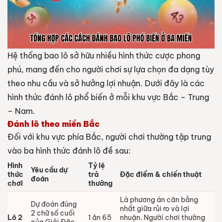
Hệ thống bao lô sở hữu nhiều hình thức cược phong
phú, mang đến cho người chơi sự lựa chọn đa dạng tùy
theo nhu cầu và sở hưởng lợi nhuận. Dưới đây là các
hình thức đánh lô phổ biến ở mỗi khu vực Bắc – Trung
– Nam.
Đánh lô theo miền Bắc
Đối với khu vực phía Bắc, người chơi thường tập trung
vào ba hình thức đánh lô đề sau:
Hình
Tỷ lệ
Yêu cầu dự
thức
trả
Đặc điểm & chiến thuật
đoán
chơi
thưởng
Là phương án cân bằng
Dự đoán đúng
nhất giữa rủi ro và lợi
2 chữ số cuối
Lô 2
1 ăn 65
nhuận. Người chơi thường