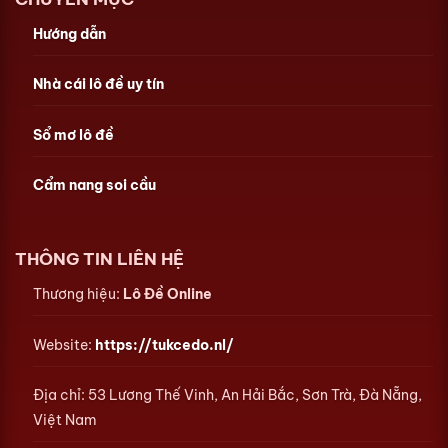
Hướng dẫn
Nhà cái lô đề uy tín
Sổ mơ lô đề
Cẩm nang soi cầu
THÔNG TIN LIÊN HỆ
Thương hiệu:
Lô Đề Online
Website:
https://tukcedo.nl/
Địa chỉ: 53 Lương Thế Vinh, An Hải Bắc, Sơn Trà, Đà Nẵng,
Việt Nam