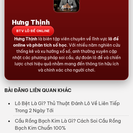
Hưng Thịnh
Hưng Thịnh
là biên tập viên chuyên về lĩnh vực
lô đề
online và phân tích số học
. Với nhiều năm nghiên cứu
thống kê và xu hướng xổ số, anh thường xuyên cập
nhật các phương pháp soi cầu, dự đoán lô đề và chiến
lược chơi hiệu quả nhằm mang đến thông tin hữu ích
và chính xác cho người chơi.
BÀI ĐĂNG LIÊN QUAN KHÁC
Lô Bệt Là Gì? Thủ Thuật Đánh Lô Về Liên Tiếp
Trong 2 Ngày Tới
Cầu Rồng Bạch Kim Là Gì? Cách Soi Cầu Rồng
Bạch Kim Chuẩn 100%