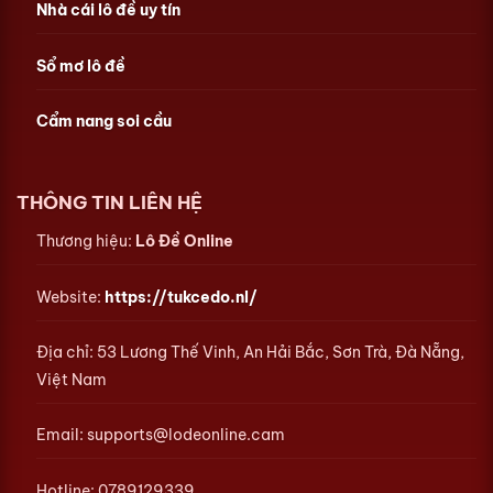
Nhà cái lô đề uy tín
Sổ mơ lô đề
Cẩm nang soi cầu
THÔNG TIN LIÊN HỆ
Thương hiệu:
Lô Đề Online
Website:
https://tukcedo.nl/
Địa chỉ: 53 Lương Thế Vinh, An Hải Bắc, Sơn Trà, Đà Nẵng,
Việt Nam
Email:
supports@lodeonline.cam
Hotline: 0789129339