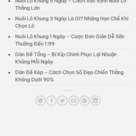
Nuôi Lô Khung 5 Ngày – Cách Xác Định Nuôi Lô
Thắng Lớn
Nuôi Lô Khung 3 Ngày Là Gì? Những Hạn Chế Khi
Chọn Lô
Nuôi Lô Khung 1 Ngày – Cược Đơn Giản Dễ Săn
Thưởng Đến 1:99
Dàn Đề Tổng – Bí Kíp Chinh Phục Lợi Nhuận
Khủng Mỗi Ngày
Dàn Đề Kép – Cách Chọn Số Đẹp Chiến Thắng
Không Dưới 90%