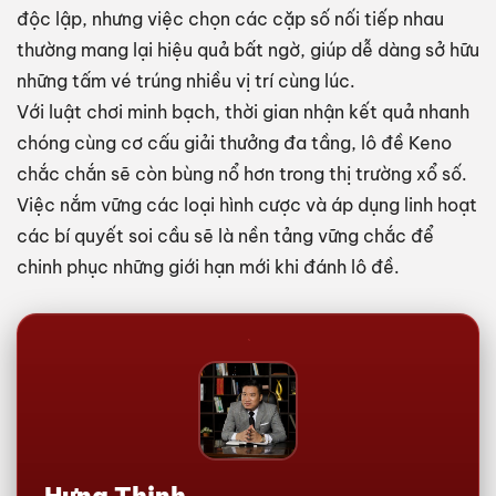
độc lập, nhưng việc chọn các cặp số nối tiếp nhau
thường mang lại hiệu quả bất ngờ, giúp dễ dàng sở hữu
những tấm vé trúng nhiều vị trí cùng lúc.
Với luật chơi minh bạch, thời gian nhận kết quả nhanh
chóng cùng cơ cấu giải thưởng đa tầng, lô đề Keno
chắc chắn sẽ còn bùng nổ hơn trong thị trường xổ số.
Việc nắm vững các loại hình cược và áp dụng linh hoạt
các bí quyết soi cầu sẽ là nền tảng vững chắc để
chinh phục những giới hạn mới khi đánh lô đề.