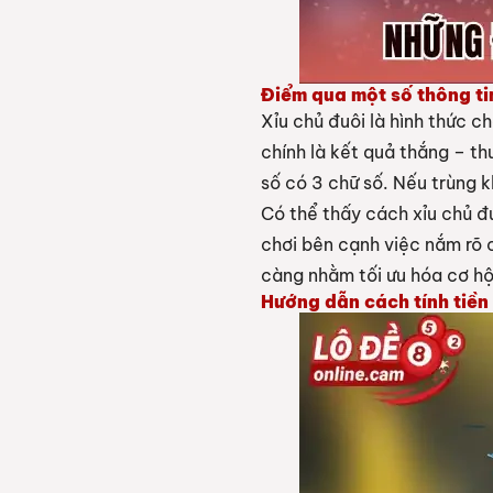
Điểm qua một số thông tin
Xỉu chủ đuôi
là hình thức c
chính là kết quả thắng – th
số có 3 chữ số. Nếu trùng k
Có thể thấy cách xỉu chủ đu
chơi bên cạnh việc nắm rõ c
càng nhằm tối ưu hóa cơ hội
Hướng dẫn cách tính tiền