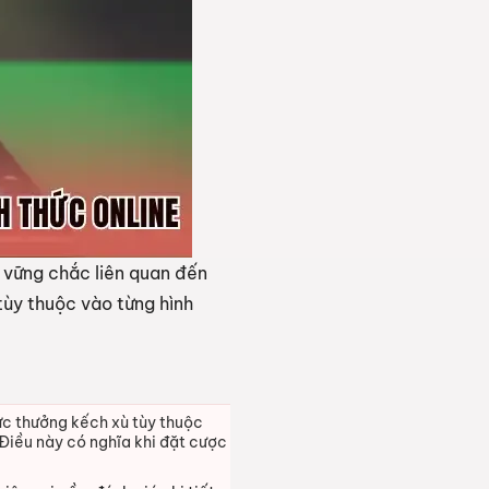
c vững chắc liên quan đến
tùy thuộc vào từng hình
mức thưởng kếch xù tùy thuộc
Điều này có nghĩa khi đặt cược