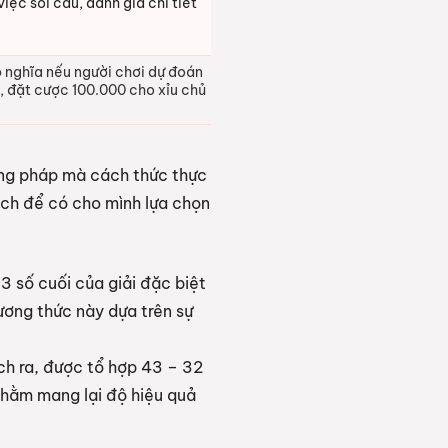
iệc soi cầu, đánh giá chi tiết
có nghĩa nếu người chơi dự đoán
ụ, đặt cược 100.000 cho xỉu chủ
ương pháp mà cách thức thực
cách để có cho mình lựa chọn
3 số cuối của giải đặc biệt
ơng thức này dựa trên sự
ch ra, được tổ hợp 43 – 32
nhằm mang lại độ hiệu quả