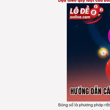
Dựa theo quy luật của b
Bóng số là phương pháp rất 