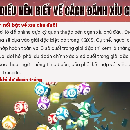
 nổi bật về xỉu chủ đuôi
hơi lô đề online cực kỳ quen thuộc bên cạnh xỉu chủ đầu. Đ
ua sẽ dựa vào giải đặc biệt có trong KQXS. Cụ thể, người 
hớp hoàn toàn với 3 số cuối trong giải đặc thì xem là thắng
ôi đòi hỏi phải dự đoán chính xác 3 số cuối trong giải đặc 
ác thuật ngữ, thông tin cơ bản, cần phải kết hợp với việc 
 trúng lô.
 khi dự đoán trúng