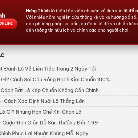
Hưng Thịnh
là biên tập viên chuyên về lĩnh vực
lô đề 
nh
Với nhiều năm nghiên cứu thống kê và xu hướng xổ số
các phương pháp soi cầu, dự đoán lô đề và chiến lượ
đến thông tin hữu ích và chính xác cho người chơi.
ÁC
t Đánh Lô Về Liên Tiếp Trong 2 Ngày Tới
 Gì? Cách Soi Cầu Rồng Bạch Kim Chuẩn 100%
3 Cách Bắt Lô Kép Chuẩn Không Cần Chỉnh
– Cách Xác Định Nuôi Lô Thắng Lớn
Là Gì? Những Hạn Chế Khi Chọn Lô
– Cược Đơn Giản Dễ Săn Thưởng Đến 1:99
Chinh Phục Lợi Nhuận Khủng Mỗi Ngày