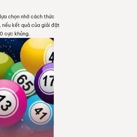
 lựa chọn nhờ cách thức
 nếu kết quả của giải đặt
00 cực khủng.