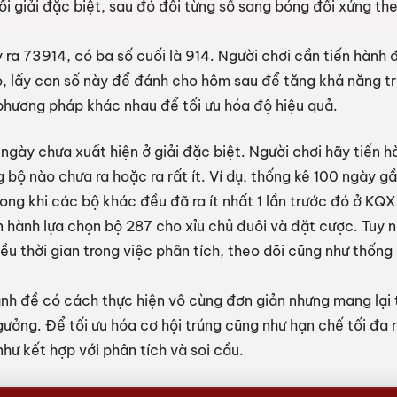
uối giải đặc biệt, sau đó đổi từng số sang bóng đối xứng t
y ra 73914, có ba số cuối là 914. Người chơi cần tiến hành 
 lấy con số này để đánh cho hôm sau để tăng khả năng tr
 phương pháp khác nhau để tối ưu hóa độ hiệu quả.
 ngày chưa xuất hiện ở giải đặc biệt. Người chơi hãy tiến h
bộ nào chưa ra hoặc ra rất ít. Ví dụ, thống kê 100 ngày g
Trong khi các bộ khác đều đã ra ít nhất 1 lần trước đó ở KQ
n hành lựa chọn bộ 287 cho xỉu chủ đuôi và đặt cược. Tuy n
iều thời gian trong việc phân tích, theo dõi cũng như thống
ánh đề có cách thực hiện vô cùng đơn giản nhưng mang lại 
ởng. Để tối ưu hóa cơ hội trúng cũng như hạn chế tối đa rủ
như kết hợp với phân tích và soi cầu.