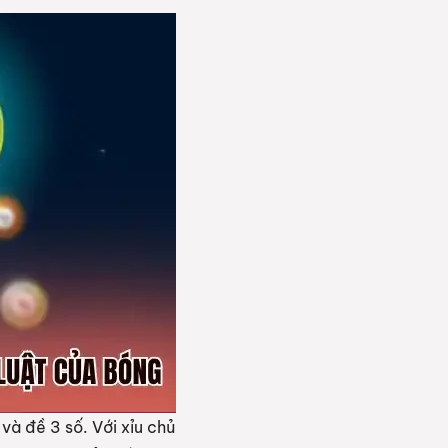
và đề 3 số. Với xỉu chủ