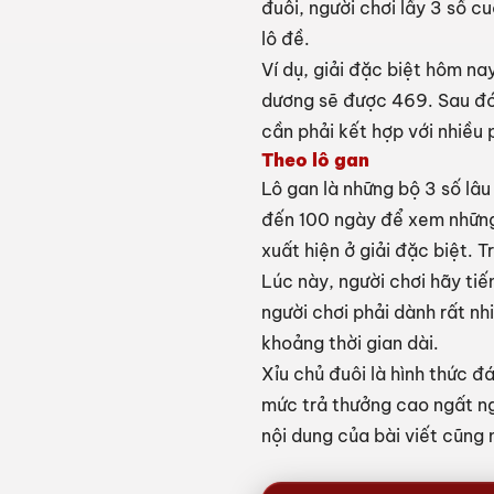
đuôi, người chơi lấy 3 số c
lô đề.
Ví dụ, giải đặc biệt hôm na
dương sẽ được 469. Sau đó,
cần phải kết hợp với nhiều
Theo lô gan
Lô gan là những bộ 3 số lâu
đến 100 ngày để xem những 
xuất hiện ở giải đặc biệt. 
Lúc này, người chơi hãy tiế
người chơi phải dành rất nh
khoảng thời gian dài.
Xỉu chủ đuôi là hình thức đ
mức trả thưởng cao ngất ngư
nội dung của bài viết cũng 