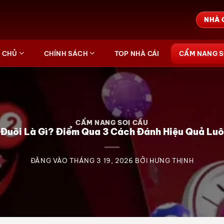
NHÀ C
 CHỦ
CHÍNH SÁCH
TOP NHÀ CÁI
CẨM NANG S
CẨM NANG SOI CẦU
 Đuôi Là Gì? Điểm Qua 3 Cách Đánh Hiệu Quả Lu
ĐĂNG VÀO
THÁNG 3 19, 2026
BỞI
HƯNG THỊNH