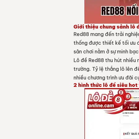
Giới thiệu chung sảnh lô
Red88
mang đến trải nghiệm
thống được thiết kế tối ưu
sân chơi nằm ở sự minh bạc
Lô đề Red88 thu hút nhiều 
trường. Tỷ lệ thắng lô lên 
nhiều chương trình ưu đãi c
2 hình thức lô đề siêu hot