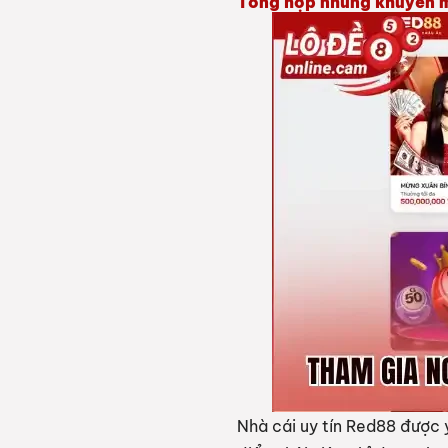
Tổng hợp những khuyến m
Nhà cái uy tín
Red88 được yê