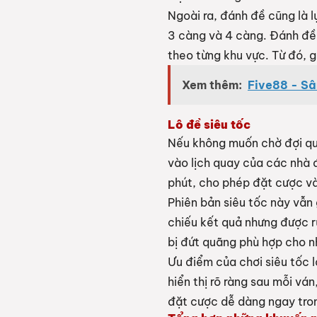
Ngoài ra, đánh đề cũng là l
3 càng và 4 càng. Đánh đề 
theo từng khu vực. Từ đó, g
Xem thêm:
Five88 - Sâ
Lô đề siêu tốc
Nếu không muốn chờ đợi quá 
vào lịch quay của các nhà đ
phút, cho phép đặt cược và
Phiên bản siêu tốc này vẫn
chiếu kết quả nhưng được rú
bị đứt quãng phù hợp cho n
Ưu điểm của chơi siêu tốc l
hiển thị rõ ràng sau mỗi ván
đặt cược dễ dàng ngay tro