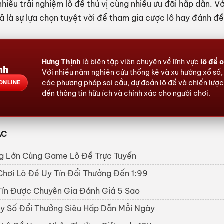
ều trải nghiệm lô đề thú vị cùng nhiều ưu đãi hấp dẫn. Vớ
ả là sự lựa chọn tuyệt vời để tham gia cược lô hay đánh đề
Hưng Thịnh
là biên tập viên chuyên về lĩnh vực
lô đề 
nh
Với nhiều năm nghiên cứu thống kê và xu hướng xổ số
các phương pháp soi cầu, dự đoán lô đề và chiến lượ
đến thông tin hữu ích và chính xác cho người chơi.
ÁC
g Lớn Cùng Game Lô Đề Trực Tuyến
hơi Lô Đề Uy Tín Đổi Thưởng Đến 1:99
Tín Được Chuyên Gia Đánh Giá 5 Sao
y Số Đổi Thưởng Siêu Hấp Dẫn Mỗi Ngày