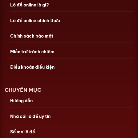
Lô đề online là gì?
Lô đề online chính thức
Chính sách bảo mật
Miễn trừ trách nhiệm
Điều khoản điều kiện
CHUYÊN MỤC
Hướng dẫn
Nhà cái lô đề uy tín
Sổ mơ lô đề