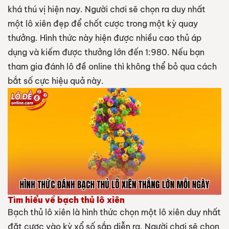
khá thú vị hiện nay. Người chơi sẽ chọn ra duy nhất
một lô xiên đẹp để chốt cược trong một kỳ quay
thưởng. Hình thức này hiện được nhiều cao thủ áp
dụng và kiếm được thưởng lớn đến 1:980. Nếu bạn
tham gia
đánh lô đề online
thì không thể bỏ qua cách
bắt số cực hiệu quả này.
Tìm hiểu về bạch thủ lô xiên
Bạch thủ lô xiên
là hình thức chọn một lô xiên duy nhất
đặt cược vào kỳ xổ số sắp diễn ra. Người chơi sẽ chọn