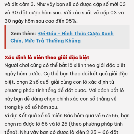
và đít câm 3. Như vậy bạn sẽ có được cặp số mới 03
và 30 đặt cược hôm sau. Với xác suất về cặp 03 và
30 ngày hôm sau cao đến 95%.
Xem thêm:
Đề Đầu - Hình Thức Cược Xanh
Chín, Mức Trả Thưởng Khủng
Xác định lô xiên theo giải đặc biệt
Người chơi cũng có thể bắt lô xiên theo giải đặc biệt
ngày hôm trước. Cụ thể bạn theo dõi kết quả giải đặc
biệt, chọn 2 số cuối giải cùng con lô xác định từ
phương pháp tính tổng để đặt cược. Với cách bắt lô
này bạn dễ dàng chọn chính xác con số thắng về
trong kỳ xổ số hôm sau.
Ví dụ: Kết quả xổ số miền Bắc hôm qua về 67566, bạn
chọn ra được lô 66 và lô 25 (theo phương pháp tính
tổng). Như vậy bạn có được lô xiên 2 25 – 66 đặt