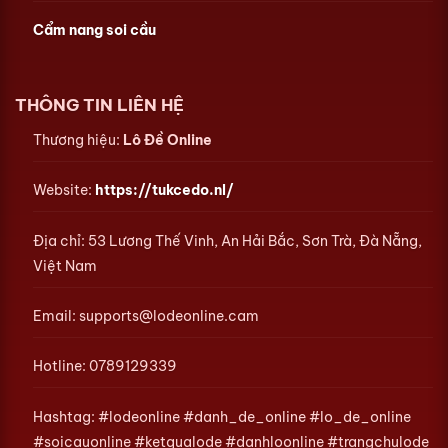
Cẩm nang soi cầu
THÔNG TIN LIÊN HỆ
Thương hiệu:
Lô Đề Online
Website:
https://tukcedo.nl/
Địa chỉ: 53 Lương Thế Vinh, An Hải Bắc, Sơn Trà, Đà Nẵng,
Việt Nam
Email:
supports@lodeonline.cam
Hotline: 0789129339
Hashtag: #lodeonline #danh_de_online #lo_de_online
#soicauonline #ketqualode #danhloonline #trangchulode