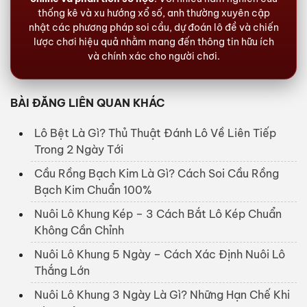
thống kê và xu hướng xổ số, anh thường xuyên cập
nhật các phương pháp soi cầu, dự đoán lô đề và chiến
lược chơi hiệu quả nhằm mang đến thông tin hữu ích
và chính xác cho người chơi.
BÀI ĐĂNG LIÊN QUAN KHÁC
Lô Bệt Là Gì? Thủ Thuật Đánh Lô Về Liên Tiếp
Trong 2 Ngày Tới
Cầu Rồng Bạch Kim Là Gì? Cách Soi Cầu Rồng
Bạch Kim Chuẩn 100%
Nuôi Lô Khung Kép – 3 Cách Bắt Lô Kép Chuẩn
Không Cần Chỉnh
Nuôi Lô Khung 5 Ngày – Cách Xác Định Nuôi Lô
Thắng Lớn
Nuôi Lô Khung 3 Ngày Là Gì? Những Hạn Chế Khi