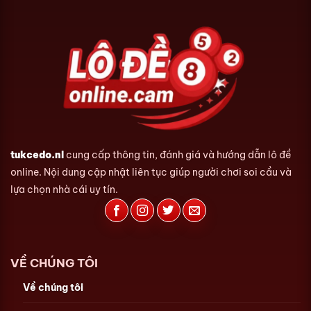
tukcedo.nl
cung cấp thông tin, đánh giá và hướng dẫn lô đề
online. Nội dung cập nhật liên tục giúp người chơi soi cầu và
lựa chọn nhà cái uy tín.
VỀ CHÚNG TÔI
Về chúng tôi